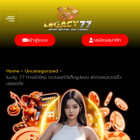
Skip
to
content
เข้าสู่ระบบ
สมัครสมาชิก
Home
Uncategorized
lucky 77 ทางเข้าใหม่ ระบบออโต้เต็มรูปแบบ ฝากถอนรวดเร็ว
ปลอดภัย