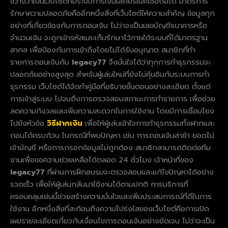
ขวางว่าเป็นเว็บไซต์ที่มีระบบการเงินเสถียรและเชื่อถือได้ มาตรการ
รักษาความปลอดภัยคืออีกหนึ่งสิ่งที่เว็บไซต์ให้ความสำคัญ ข้อมูลทุก
อย่างที่เกี่ยวข้องกับการถอนเงิน ไม่ว่าจะเป็นเลขบัญชีธนาคารหรือ
จำนวนเงิน จะถูกเข้ารหัสและเก็บรักษาไว้ภายใต้ระบบที่ได้มาตรฐาน
สากล เพื่อป้องกันการเข้าถึงโดยไม่ได้รับอนุญาต สมาชิกที่ทำ
รายการถอนเงินกับ
legacy77
จึงมั่นใจได้ว่าทุกการทำธุรกรรมจะ
ปลอดภัยอย่างสูงสุด สำหรับผู้เล่นใหม่ที่ยังไม่คุ้นชินกับระบบการทำ
ธุรกรรม เว็บไซต์ได้จัดทำคู่มือที่อธิบายขั้นตอนอย่างละเอียด ตั้งแต่
การเข้าสู่ระบบ ไปจนถึงการตรวจสอบสถานะการทำรายการ เพื่อช่วย
ลดความกังวลและเพิ่มความสะดวกในการใช้งาน โดยมีการเชื่อมโยง
ไปยังหัวข้อ
วิธีฝากเงิน
เพื่อให้ผู้เล่นเข้าใจการทำธุรกรรมทั้งฝากและ
ถอนได้ครบถ้วน ในกรณีที่พบปัญหา เช่น การถอนเงินล่าช้า ยอดไม่
เข้าบัญชี หรือการกรอกข้อมูลไม่ถูกต้อง สมาชิกสามารถติดต่อทีม
งานเพื่อขอความช่วยเหลือได้ตลอด 24 ชั่วโมง เจ้าหน้าที่ของ
legacy77
ที่ผ่านการฝึกอบรมจะตรวจสอบและแก้ไขปัญหาได้อย่าง
รวดเร็ว เพื่อให้ผู้เล่นกลับมาใช้งานได้ตามปกติ การบริการที่
ครอบคลุมเช่นนี้ช่วยสร้างความมั่นใจและเพิ่มประสบการณ์ที่ดีในการ
ใช้งาน อีกหนึ่งสิ่งที่สะท้อนถึงความโปร่งใสของเว็บไซต์คือการเปิด
เผยรายละเอียดเกี่ยวกับเงื่อนไขการถอนเงินอย่างชัดเจน ไม่ว่าจะเป็น