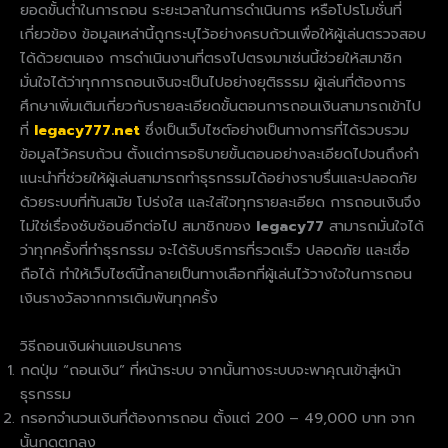
ยอดขั้นต่ำในการถอน ระยะเวลาในการดำเนินการ หรือโปรโมชั่นที่
เกี่ยวข้อง ข้อมูลเหล่านี้ถูกระบุไว้อย่างครบถ้วนเพื่อให้ผู้เล่นตรวจสอบ
ได้ด้วยตนเอง การดำเนินงานที่ตรงไปตรงมาเช่นนี้ช่วยให้สมาชิก
มั่นใจได้ว่าทุกการถอนเงินจะเป็นไปอย่างยุติธรรม ผู้เล่นที่ต้องการ
ศึกษาเพิ่มเติมเกี่ยวกับรายละเอียดขั้นตอนการถอนเงินสามารถเข้าไป
ที่
legacy777.net
ซึ่งเป็นเว็บไซต์อย่างเป็นทางการที่ได้รวบรวม
ข้อมูลไว้ครบถ้วน ตั้งแต่การอธิบายขั้นตอนอย่างละเอียดไปจนถึงคำ
แนะนำที่ช่วยให้ผู้เล่นสามารถทำธุรกรรมได้อย่างราบรื่นและปลอดภัย
ด้วยระบบที่ทันสมัย โปร่งใส และใส่ใจทุกรายละเอียด การถอนเงินจึง
ไม่ใช่เรื่องซับซ้อนอีกต่อไป สมาชิกของ
legacy77
สามารถมั่นใจได้
ว่าทุกครั้งที่ทำธุรกรรม จะได้รับบริการที่รวดเร็ว ปลอดภัย และเชื่อ
ถือได้ ทำให้เว็บไซต์นี้กลายเป็นทางเลือกที่ผู้เล่นไว้วางใจในการถอน
เงินรางวัลจากการเดิมพันทุกครั้ง
วิธีถอนเงินผ่านแอปธนาคาร
กดปุ่ม “ถอนเงิน” ที่หน้าระบบ จากนั้นทางระบบจะพาคุณเข้าสู่หน้า
ธุรกรรม
กรอกจำนวนเงินที่ต้องการถอน ตั้งแต่ 200 – 49,000 บาท จาก
นั้นกดตกลง