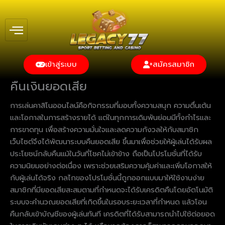
Skip
to
content
เข้าสู่ระบบ
สมัครสมาชิก
คืนเงินยอดเสีย
การเล่นคาสิโนออนไลน์คือกิจกรรมที่มอบทั้งความสนุก ความตื่นเต้น
และโอกาสในการสร้างรายได้ แต่ในทุกการเดิมพันย่อมมีทั้งกำไรและ
การขาดทุน เพื่อสร้างความมั่นใจและลดความกังวลให้กับสมาชิก
เว็บไซต์จึงได้พัฒนาระบบคืนยอดเสีย ขึ้นมาเพื่อช่วยให้ผู้เล่นได้รับผล
ประโยชน์กลับคืนแม้ในวันที่โชคไม่เข้าข้าง ถือเป็นโปรโมชั่นที่ได้รับ
ความนิยมอย่างต่อเนื่อง เพราะช่วยเสริมความคุ้มค่าและเพิ่มโอกาสให้
กับผู้เล่นได้จริง กลไกของโปรโมชั่นนี้ถูกออกแบบมาให้ใช้งานง่าย
สมาชิกที่มียอดเสียสะสมตามที่กำหนดจะได้รับเครดิตคืนโดยอัตโนมัติ
ระบบจะคำนวณยอดเสียที่เกิดขึ้นในรอบระยะเวลาที่กำหนด แล้วโอน
คืนกลับเข้าบัญชีของผู้เล่นทันที เครดิตที่ได้รับสามารถนำไปใช้ต่อยอด