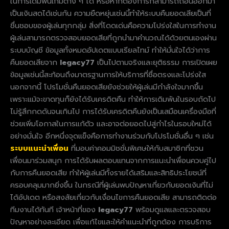
ในการเดิมพันเกมต่าง ๆ ได้ หรือหากต้องการก็สามารถถอนออกมา
เป็นเงินสดได้เช่นกัน ความยืดหยุ่นเช่นนี้ทำให้ระบบคืนยอดเสียเป็นที่
ชื่นชอบของผู้เล่นทุกกลุ่ม สิ่งที่โดดเด่นคือความโปร่งใสในการทำงาน
ผู้เล่นสามารถตรวจสอบยอดเสียที่ถูกนำมาคำนวณได้ด้วยตนเองผ่าน
ระบบบัญชี ข้อมูลทั้งหมดอัปเดตแบบเรียลไทม์ ทำให้มั่นใจได้ว่าการ
คืนยอดเสียจาก
legacy77
เป็นไปตามจริงและยุติธรรม การเปิดเผย
ข้อมูลเช่นนี้สะท้อนถึงมาตรฐานการให้บริการที่ซื่อตรงและโปร่งใส
นอกจากนี้ โปรโมชั่นคืนยอดเสียยังช่วยให้ผู้เล่นมีกำลังใจมากขึ้น
เพราะแม้จะขาดทุนก็ยังได้รับเครดิตคืน ทำให้การเดิมพันในรอบถัดไป
ไม่รู้สึกกดดันจนเกินไป การได้รับเครดิตคืนยังเป็นเสมือนเครื่องมือที่
ช่วยเพิ่มโอกาสในการแก้ตัว และอาจต่อยอดไปสู่กำไรในรอบใหม่ได้
อย่างมั่นใจ อีกหนึ่งจุดแข็งคือการทำงานร่วมกับโปรโมชั่นอื่น ๆ เช่น
ระบบแนะนำเพื่อน
ที่มอบค่าคอมมิชชั่นพิเศษให้กับสมาชิกที่ชวน
เพื่อนมาร่วมสนุก การได้รับผลตอบแทนจากการแนะนำเพื่อนควบคู่ไป
กับการคืนยอดเสีย ทำให้ผู้เล่นมีทั้งรายได้เสริมและสิทธิประโยชน์ที่
ครอบคลุมมากยิ่งขึ้น ในกรณีที่ผู้เล่นพบปัญหาเกี่ยวกับยอดเงินที่ไม่
ได้อัปเดต หรือสงสัยเกี่ยวกับเงื่อนไขการคืนยอดเสีย สามารถติดต่อ
ทีมงานได้ทันที เจ้าหน้าที่ของ
legacy77
พร้อมดูแลและตรวจสอบ
ปัญหาอย่างละเอียด เพื่อแก้ไขและให้คำแนะนำที่ถูกต้อง การบริการ